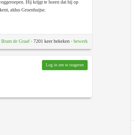
ggeroepen. Hij krijgt te horen dat hij op
ekent, aldus Groenhuijse.
r
Bram de Graaf
· 7201 keer bekeken
·
bewerk
Log in om te reageren