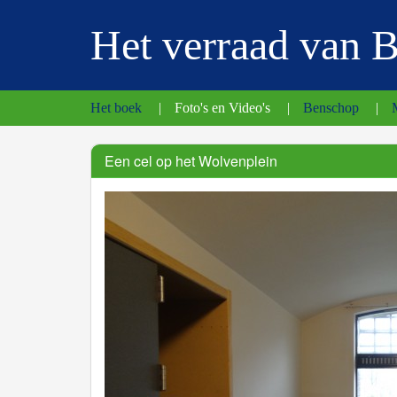
Het verraad van 
Het boek
|
Foto's en Video's
|
Benschop
|
Een cel op het Wolvenplein