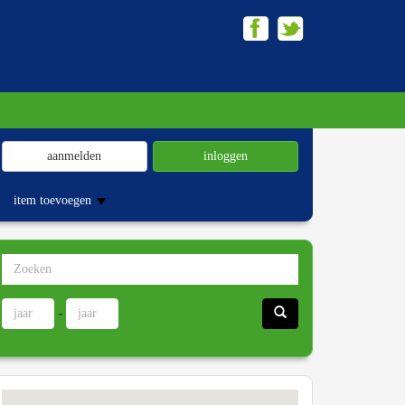
aanmelden
inloggen
item toevoegen
-