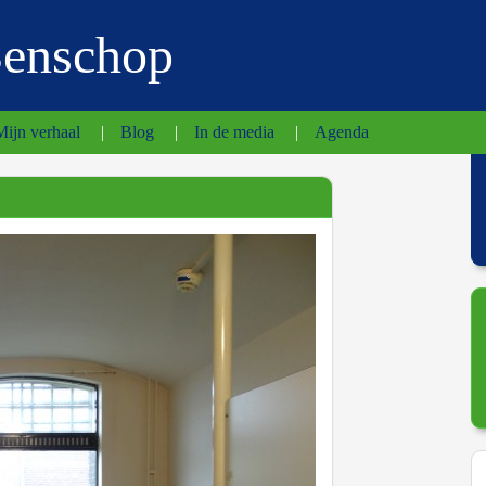
Benschop
Mijn verhaal
|
Blog
|
In de media
|
Agenda