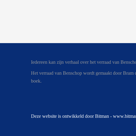
Iedereen kan zijn verhaal over het verraad van Benscho
Het verraad van Benschop wordt gemaakt door Bram de 
boek.
Deze website is ontwikkeld door Bitman -
www.bitman