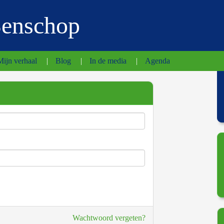
Benschop
Mijn verhaal
|
Blog
|
In de media
|
Agenda
Wachtwoord vergeten?