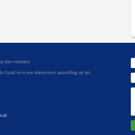
p hier vertellen.
Graaf en is een interactieve aanvulling op het
.nl