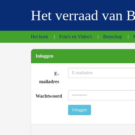
Het verraad van 
Het boek
|
Foto's en Video's
|
Benschop
|
Inloggen
E-
mailadres
Wachtwoord