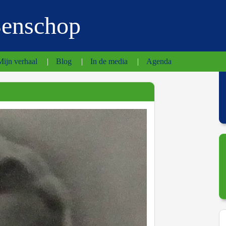
Benschop
Mijn verhaal
|
Blog
|
In de media
|
Agenda