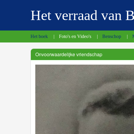
Het verraad van 
Het boek
|
Foto's en Video's
|
Benschop
|
Onvoorwaardelijke vriendschap