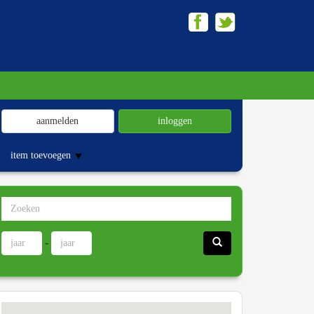
aanmelden
inloggen
item toevoegen
-