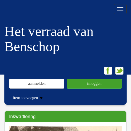
Menu
Het verraad van
Benschop
aanmelden
inloggen
item toevoegen
Inkwartiering