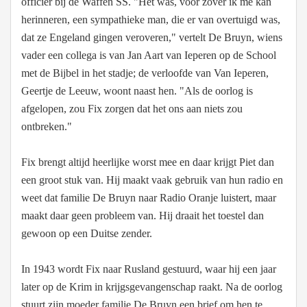
officier bij de Waffen SS. "Het was, voor zover ik me kan
herinneren, een sympathieke man, die er van overtuigd was,
dat ze Engeland gingen veroveren," vertelt De Bruyn, wiens
vader een collega is van Jan Aart van Ieperen op de School
met de Bijbel in het stadje; de verloofde van Van Ieperen,
Geertje de Leeuw, woont naast hen. "Als de oorlog is
afgelopen, zou Fix zorgen dat het ons aan niets zou
ontbreken."
Fix brengt altijd heerlijke worst mee en daar krijgt Piet dan
een groot stuk van. Hij maakt vaak gebruik van hun radio en
weet dat familie De Bruyn naar Radio Oranje luistert, maar
maakt daar geen probleem van. Hij draait het toestel dan
gewoon op een Duitse zender.
In 1943 wordt Fix naar Rusland gestuurd, waar hij een jaar
later op de Krim in krijgsgevangenschap raakt. Na de oorlog
stuurt zijn moeder familie De Bruyn een brief om hen te