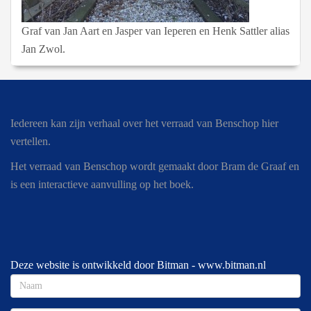
Graf van Jan Aart en Jasper van Ieperen en Henk Sattler alias
Jan Zwol.
Iedereen kan zijn verhaal over het verraad van Benschop hier
vertellen.
Het verraad van Benschop wordt gemaakt door Bram de Graaf en
is een interactieve aanvulling op het boek.
Deze website is ontwikkeld door Bitman -
www.bitman.nl